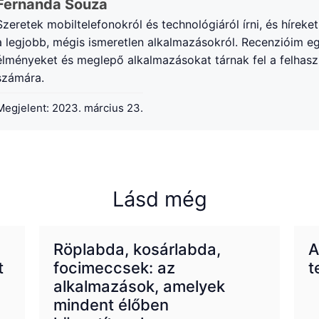
Fernanda Souza
Szeretek mobiltelefonokról és technológiáról írni, és hírek
a legjobb, mégis ismeretlen alkalmazásokról. Recenzióim e
élményeket és meglepő alkalmazásokat tárnak fel a felhas
számára.
Megjelent:
2023. március 23.
Lásd még
Röplabda, kosárlabda,
A
t
focimeccsek: az
t
alkalmazások, amelyek
mindent élőben