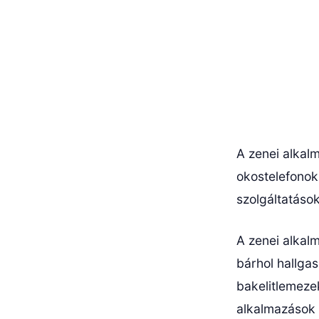
A zenei alkal
okostelefonok
szolgáltatások
A zenei alkal
bárhol hallga
bakelitlemeze
alkalmazások 