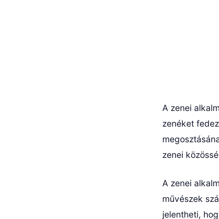
A zenei alkal
zenéket fedezn
megosztásának
zenei közössé
A zenei alkalm
művészek szám
jelentheti, h