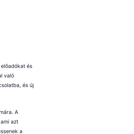
 előadókat és
l való
solatba, és új
ámára. A
 ami azt
essenek a