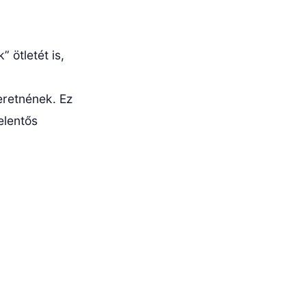
 ötletét is,
eretnének. Ez
elentős