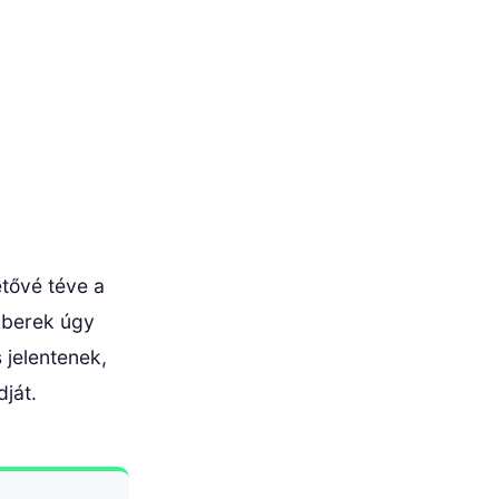
etővé téve a
mberek úgy
 jelentenek,
ját.