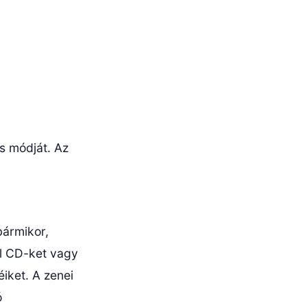
s módját. Az
bármikor,
ll CD-ket vagy
iket. A zenei
ó