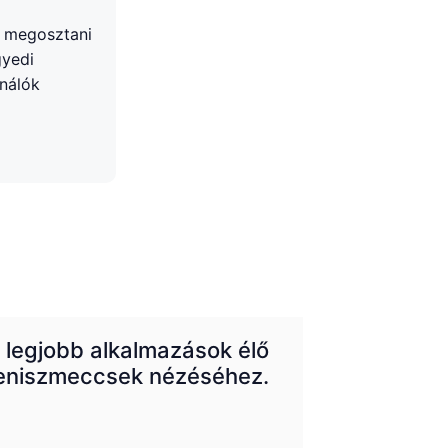
et megosztani
gyedi
ználók
 legjobb alkalmazások élő
eniszmeccsek nézéséhez.