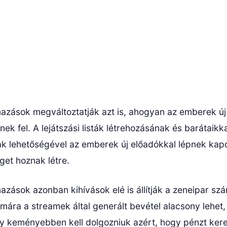
mazások megváltoztatják azt is, ahogyan az emberek új
ek fel. A lejátszási listák létrehozásának és barátaikka
 lehetőségével az emberek új előadókkal lépnek kapc
get hoznak létre.
azások azonban kihívások elé is állítják a zeneipar sz
ára a streamek által generált bevétel alacsony lehet,
ogy keményebben kell dolgozniuk azért, hogy pénzt ker