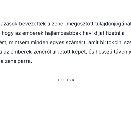
mazások bevezették a zene „megosztott tulajdonjogának”
i, hogy az emberek hajlamosabbak havi díjat fizetni a
ért, mintsem minden egyes számért, amit birtokolni sz
a az emberek zenéről alkotott képét, és hosszú távon j
 a zeneiparra.
HIRDETÉSEK