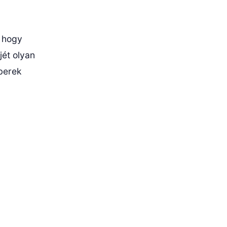
 hogy
jét olyan
mberek