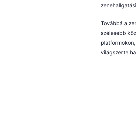
zenehallgatási
Továbbá a zen
szélesebb köz
platformokon,
világszerte ha