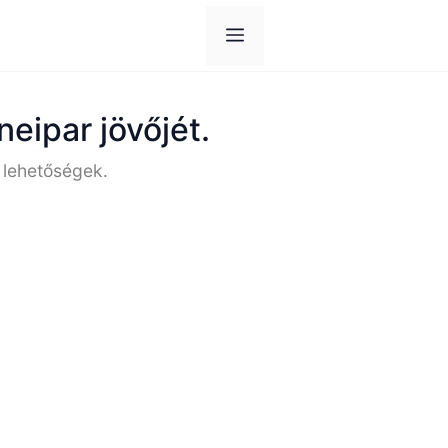
Menü
eipar jövőjét.
 lehetőségek.