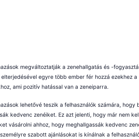
mazások megváltoztatják a zenehallgatás és -fogyasztá
 elterjedésével egyre több ember fér hozzá ezekhez a
hoz, ami pozitív hatással van a zeneiparra.
mazások lehetővé teszik a felhasználók számára, hogy 
ssák kedvenc zenéiket. Ez azt jelenti, hogy már nem ke
ket vásárolni ahhoz, hogy meghallgassák kedvenc zené
személyre szabott ajánlásokat is kínálnak a felhasznál