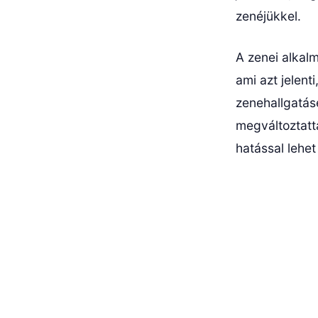
zenéjükkel.
A zenei alkal
ami azt jelent
zenehallgatás
megváltoztatt
hatással lehet