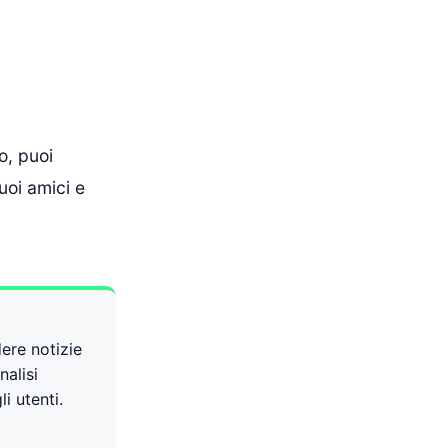
o, puoi
uoi amici e
dere notizie
nalisi
i utenti.