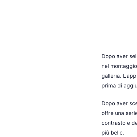
Dopo aver sele
nel montaggio.
galleria. L'ap
prima di aggi
Dopo aver scel
offre una seri
contrasto e del
più belle.