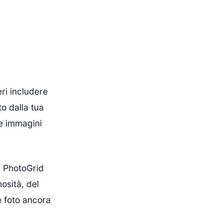
ri includere
o dalla tua
le immagini
. PhotoGrid
osità, del
ue foto ancora