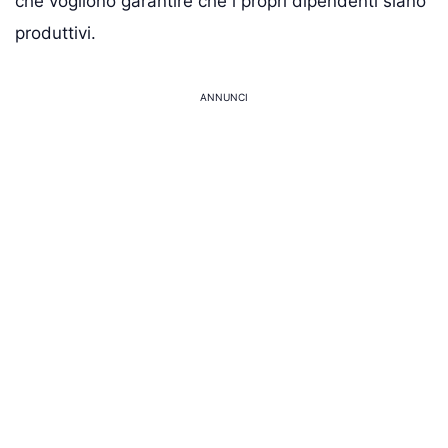
che vogliono garantire che i propri dipendenti siano
produttivi.
ANNUNCI