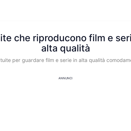
ite che riproducono film e seri
alta qualità
tuite per guardare film e serie in alta qualità comodam
ANNUNCI