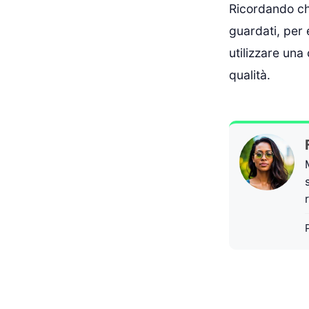
Ricordando che
guardati, per 
utilizzare una
qualità.