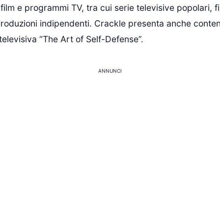
film e programmi TV, tra cui serie televisive popolari, fi
oduzioni indipendenti. Crackle presenta anche contenut
televisiva “The Art of Self-Defense”.
ANNUNCI