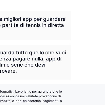
e migliori app per guardare
e partite di tennis in diretta
uarda tutto quello che vuoi
enza pagare nulla: app di
ilm e serie che devi
rovare.
nformativi. Lavoriamo per garantire che le
pplicazioni da noi valutate provengono da
gratuito e non chiederemo pagamenti o