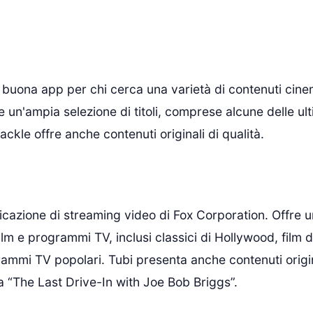
 buona app per chi cerca una varietà di contenuti cine
re un'ampia selezione di titoli, comprese alcune delle ul
ckle offre anche contenuti originali di qualità.
icazione di streaming video di Fox Corporation. Offre un
ilm e programmi TV, inclusi classici di Hollywood, film 
rammi TV popolari. Tubi presenta anche contenuti origin
va “The Last Drive-In with Joe Bob Briggs”.