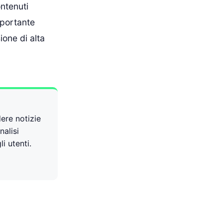
ntenuti
mportante
ione di alta
dere notizie
nalisi
i utenti.