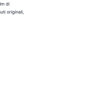
lm di
i originali,