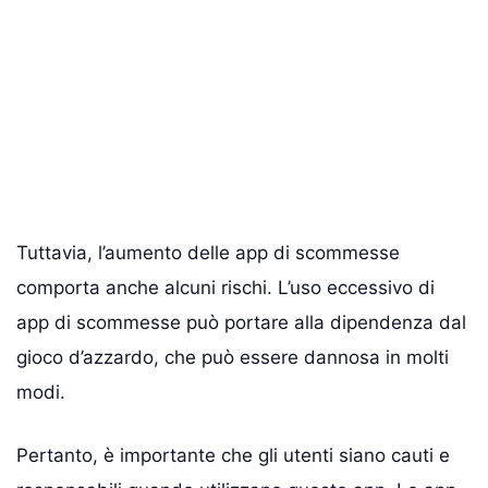
Tuttavia, l’aumento delle app di scommesse
comporta anche alcuni rischi. L’uso eccessivo di
app di scommesse può portare alla dipendenza dal
gioco d’azzardo, che può essere dannosa in molti
modi.
Pertanto, è importante che gli utenti siano cauti e