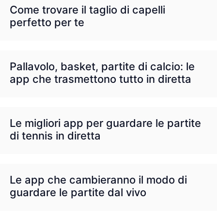
Come trovare il taglio di capelli
perfetto per te
Pallavolo, basket, partite di calcio: le
app che trasmettono tutto in diretta
Le migliori app per guardare le partite
di tennis in diretta
Le app che cambieranno il modo di
guardare le partite dal vivo