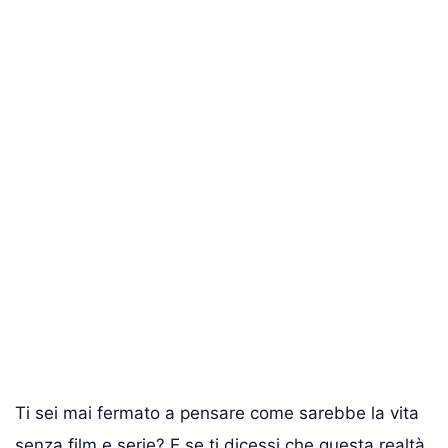
Ti sei mai fermato a pensare come sarebbe la vita
senza film e serie? E se ti dicessi che questa realtà