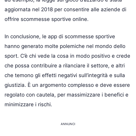
aggiornata nel 2018 per consentire alle aziende di
offrire scommesse sportive online.
In conclusione, le app di scommesse sportive
hanno generato molte polemiche nel mondo dello
sport. C’è chi vede la cosa in modo positivo e crede
che possa contribuire a rilanciare il settore, e altri
che temono gli effetti negativi sull’integrità e sulla
giustizia. È un argomento complesso e deve essere
regolato con cautela, per massimizzare i benefici e
minimizzare i rischi.
ANNUNCI