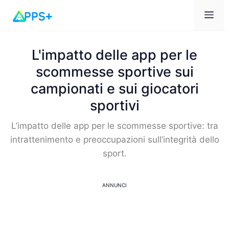
Me
L'impatto delle app per le
scommesse sportive sui
campionati e sui giocatori
sportivi
L’impatto delle app per le scommesse sportive: tra
intrattenimento e preoccupazioni sull’integrità dello
sport.
ANNUNCI