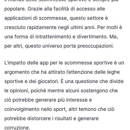
popolare. Grazie alla facilità di accesso alle
applicazioni di scommesse, questo settore è
cresciuto rapidamente negli ultimi anni. Per molti è
una forma di intrattenimento e divertimento. Ma,
per altri, questo universo porta preoccupazioni.
L’impatto delle app per le scommesse sportive è un
argomento che ha attirato l’attenzione delle leghe
sportive e dei giocatori. È una questione che divide
le opinioni, poiché mentre alcuni sostengono che
ciò potrebbe generare più interesse e
coinvolgimento nello sport, altri temono che ciò
potrebbe distorcere i risultati e generare
corruzione.