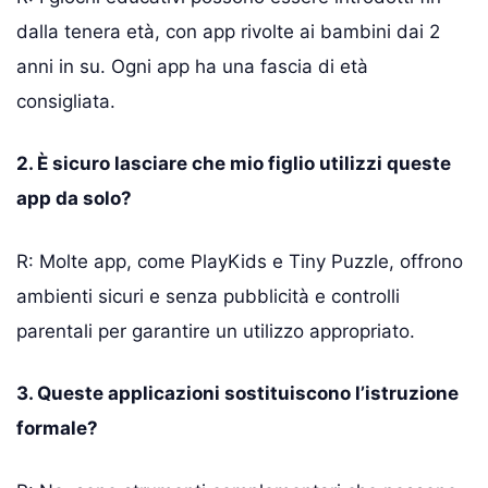
dalla tenera età, con app rivolte ai bambini dai 2
anni in su. Ogni app ha una fascia di età
consigliata.
2. È sicuro lasciare che mio figlio utilizzi queste
app da solo?
R: Molte app, come PlayKids e Tiny Puzzle, offrono
ambienti sicuri e senza pubblicità e controlli
parentali per garantire un utilizzo appropriato.
3. Queste applicazioni sostituiscono l’istruzione
formale?