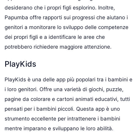
desiderano che i propri figli esplorino. Inoltre,
Papumba offre rapporti sui progressi che aiutano i
genitori a monitorare lo sviluppo delle competenze
dei propri figli e a identificare le aree che
potrebbero richiedere maggiore attenzione.
PlayKids
PlayKids è una delle app più popolari tra i bambini e
i loro genitori. Offre una varietà di giochi, puzzle,
pagine da colorare e cartoni animati educativi, tutti
pensati per i bambini piccoli. Questa app è uno
strumento eccellente per intrattenere i bambini
mentre imparano e sviluppano le loro abilità.