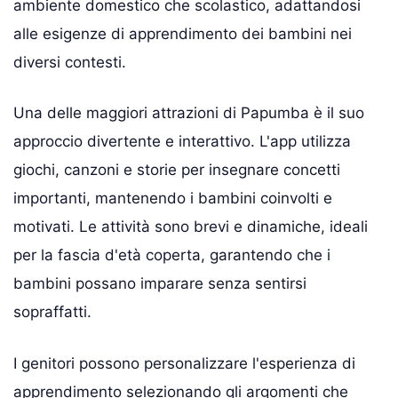
ambiente domestico che scolastico, adattandosi
alle esigenze di apprendimento dei bambini nei
diversi contesti.
Una delle maggiori attrazioni di Papumba è il suo
approccio divertente e interattivo. L'app utilizza
giochi, canzoni e storie per insegnare concetti
importanti, mantenendo i bambini coinvolti e
motivati. Le attività sono brevi e dinamiche, ideali
per la fascia d'età coperta, garantendo che i
bambini possano imparare senza sentirsi
sopraffatti.
I genitori possono personalizzare l'esperienza di
apprendimento selezionando gli argomenti che