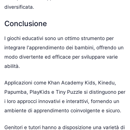
diversificata.
Conclusione
I giochi educativi sono un ottimo strumento per
integrare l'apprendimento dei bambini, offrendo un
modo divertente ed efficace per sviluppare varie
abilità.
Applicazioni come Khan Academy Kids, Kinedu,
Papumba, PlayKids e Tiny Puzzle si distinguono per
i loro approcci innovativi e interattivi, fornendo un
ambiente di apprendimento coinvolgente e sicuro.
Genitori e tutori hanno a disposizione una varietà di