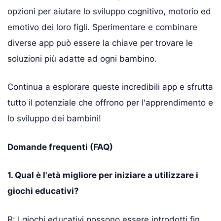
opzioni per aiutare lo sviluppo cognitivo, motorio ed
emotivo dei loro figli. Sperimentare e combinare
diverse app può essere la chiave per trovare le
soluzioni più adatte ad ogni bambino.
Continua a esplorare queste incredibili app e sfrutta
tutto il potenziale che offrono per l'apprendimento e
lo sviluppo dei bambini!
Domande frequenti (FAQ)
1. Qual è l'età migliore per iniziare a utilizzare i
giochi educativi?
R: I giochi educativi possono essere introdotti fin