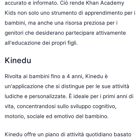
accurato e informato. Ciò rende Khan Academy
Kids non solo uno strumento di apprendimento per i
bambini, ma anche una risorsa preziosa per i
genitori che desiderano partecipare attivamente
all'educazione dei propri figli.
Kinedu
Rivolta ai bambini fino a 4 anni, Kinedu è
un'applicazione che si distingue per le sue attività
ludiche e personalizzate. È ideale per i primi anni di
vita, concentrandosi sullo sviluppo cognitivo,
motorio, sociale ed emotivo del bambino.
Kinedu offre un piano di attività quotidiano basato