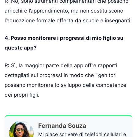
R: No, sono strumenti complementari che possono
arricchire l’apprendimento, ma non sostituiscono
l’educazione formale offerta da scuole e insegnanti.
4. Posso monitorare i progressi di mio figlio su
queste app?
R: Sì, la maggior parte delle app offre rapporti
dettagliati sui progressi in modo che i genitori
possano monitorare lo sviluppo delle competenze
dei propri figli.
Fernanda Souza
Mi piace scrivere di telefoni cellulari e