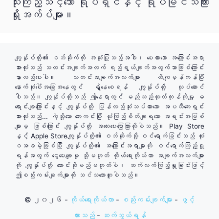
သုံးကြည့်သင့်သော ရုပ်ရှင်နှင့် ရုပ်မြင်သံကြား
ရှိုးအက်ပ်များ။
ကျွန်ုပ်တို့၏ ဝဘ်ဆိုက်ကို အသုံးပြုသည့်အခါ၊ ပေးထားသော အကြောင်းအရာ
အားလုံးသည် သတင်းအချက်အလက် ရည်ရွယ်ချက်အတွက်သာဖြစ်ကြောင်း
နားလည်ပေးပါ။ သတင်းအချက်အလက်များ တိကျမှန်ကန်ပြီး
နောက်ဆုံးပေါ်အခြေအနေတွင် ရှိနေစေရန် ကျွန်ုပ်တို့ လုပ်ဆောင်
ပါသည်။ ကျွန်ုပ်တို့သည် ဤနေရာတွင် မည်သည့်ထုတ်ကုန်ကိုမျှ မ
ရောင်းချကြောင်းနှင့် ကျွန်ုပ်တို့ ပြန်လည်သုံးသပ်ထားသော အပလီကေးရှင်း
အားလုံးသည်... ကဲ့သို့သော ဘေးကင်းပြီး ယုံကြည်စိတ်ချရသော အရင်းအမြစ်
များမှ ဖြစ်ကြောင်း ကျွန်ုပ်တို့ အလေးပေးပြောကြားလိုပါသည်။
Play Store
နှင့်
Apple Store
ကျွန်ုပ်တို့၏ ဝဘ်ဆိုက်သို့ ဝင်ရောက်ခြင်းသည် လုံး
ဝအခမဲ့ဖြစ်ပြီး ကျွန်ုပ်တို့၏ အကြောင်းအရာများကို ဝင်ရောက်ကြည့်ရှု
ရန်အတွက် ငွေပေးချေမှု သို့မဟုတ် ကိုယ်ရေးကိုယ်တာ အချက်အလက်များ
ကို ကျွန်ုပ်တို့ တောင်းဆိုမည်မဟုတ်ပါ။ ဆက်လက်ကြည့်ရှုခြင်းဖြင့်
ဤစည်းကမ်းချက်များကို သင်သဘောတူပါသည်။
© ၂၀၂၆ -
ကိုယ်ရေးကိုယ်တာ
-
စည်းကမ်းချက်များ
-
ဖွင့်
ထားသည်
-
ဆက်သွယ်ရန်