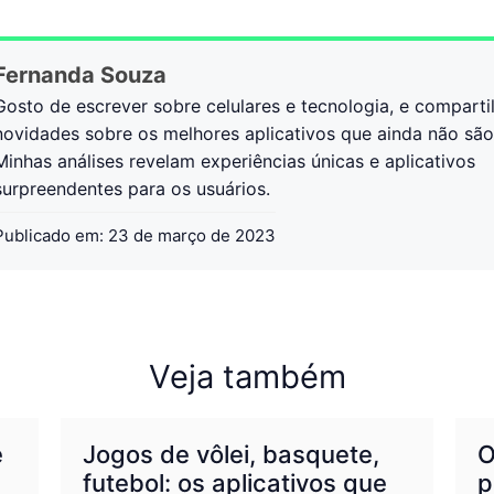
Fernanda Souza
Gosto de escrever sobre celulares e tecnologia, e comparti
novidades sobre os melhores aplicativos que ainda não sã
Minhas análises revelam experiências únicas e aplicativos
surpreendentes para os usuários.
Publicado em:
23 de março de 2023
Veja também
e
Jogos de vôlei, basquete,
O
futebol: os aplicativos que
p