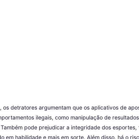
o, os detratores argumentam que os aplicativos de ap
mportamentos ilegais, como manipulação de resultado
 Também pode prejudicar a integridade dos esportes,
 em habilidade e mais em sorte. Além disso, há o ris