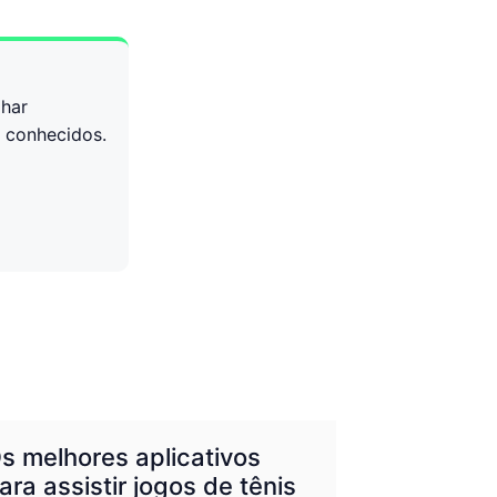
lhar
o conhecidos.
s melhores aplicativos
ara assistir jogos de tênis