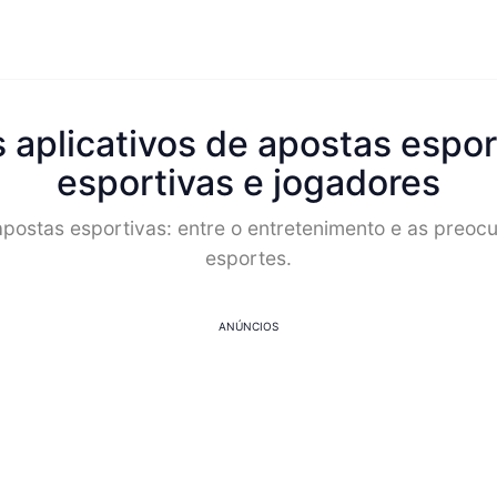
 aplicativos de apostas esport
esportivas e jogadores
apostas esportivas: entre o entretenimento e as preo
esportes.
ANÚNCIOS