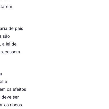
starem
aria de país
s são
 a lei de
ferecessem
ta
os e
em os efeitos
e deve ser
r os riscos.