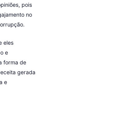
piniões, pois
gajamento no
corrupção.
e eles
do e
a forma de
receita gerada
a e