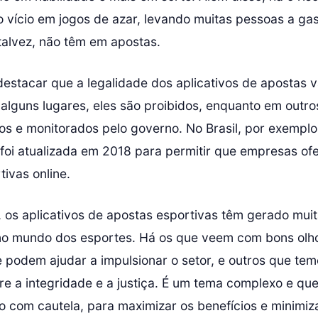
o vício em jogos de azar, levando muitas pessoas a ga
 talvez, não têm em apostas.
destacar que a legalidade dos aplicativos de apostas v
 alguns lugares, eles são proibidos, enquanto em outro
s e monitorados pelo governo. No Brasil, por exemplo,
 foi atualizada em 2018 para permitir que empresas o
ivas online.
 os aplicativos de apostas esportivas têm gerado mui
no mundo dos esportes. Há os que veem com bons olh
 podem ajudar a impulsionar o setor, e outros que tem
re a integridade e a justiça. É um tema complexo e qu
 com cautela, para maximizar os benefícios e minimiza