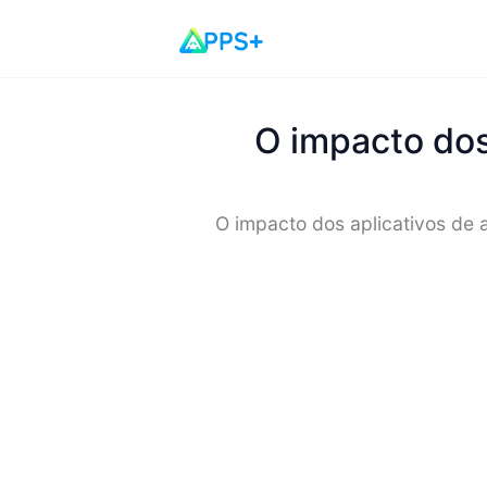
O impacto dos
O impacto dos aplicativos de 