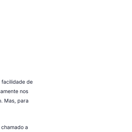
facilidade de
idamente nos
o. Mas, para
m chamado a