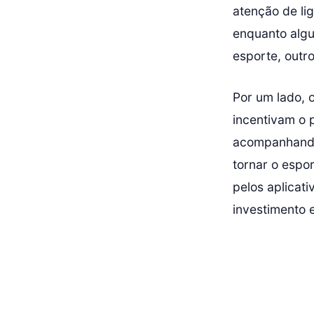
atenção de li
enquanto algu
esporte, outr
Por um lado, 
incentivam o 
acompanhando 
tornar o espor
pelos aplicati
investimento 