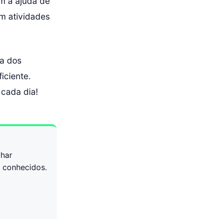
m a ajuda de
em atividades
da dos
iciente.
 cada dia!
lhar
o conhecidos.