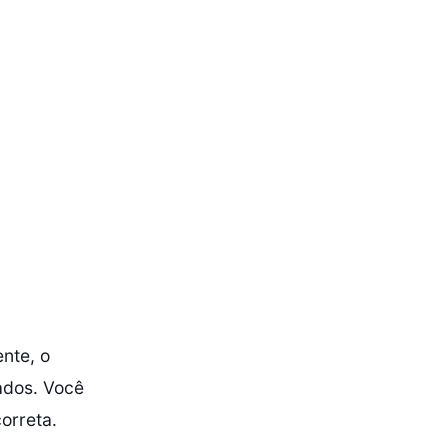
nte, o
ados. Você
orreta.