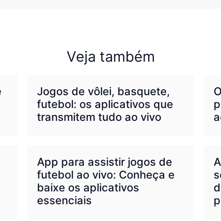
Veja também
e
Jogos de vôlei, basquete,
O
futebol: os aplicativos que
p
transmitem tudo ao vivo
a
App para assistir jogos de
A
futebol ao vivo: Conheça e
s
baixe os aplicativos
d
essenciais
p