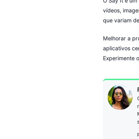
O Say It é um
vídeos, imagen
que variam de
Melhorar a pr
aplicativos ce
Experimente o