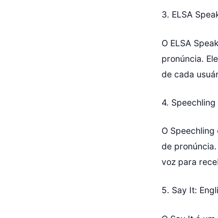
3. ELSA Spea
O ELSA Speak é
pronúncia. Ele
de cada usuári
4. Speechling
O Speechling 
de pronúncia.
voz para rece
5. Say It: Eng