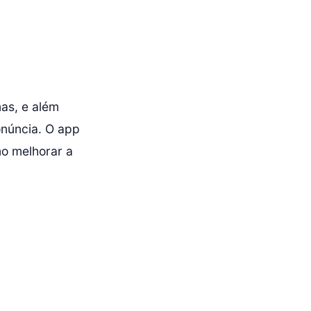
as, e além
onúncia. O app
mo melhorar a