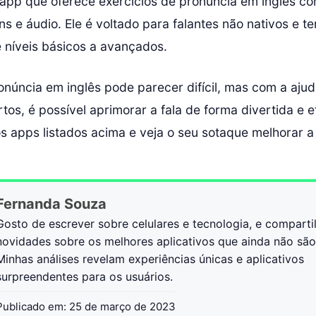
 app que oferece exercícios de pronúncia em inglês co
s e áudio. Ele é voltado para falantes não nativos e t
 níveis básicos a avançados.
onúncia em inglês pode parecer difícil, mas com a aju
rtos, é possível aprimorar a fala de forma divertida e ef
s apps listados acima e veja o seu sotaque melhorar a
Fernanda Souza
Gosto de escrever sobre celulares e tecnologia, e comparti
novidades sobre os melhores aplicativos que ainda não sã
Minhas análises revelam experiências únicas e aplicativos
surpreendentes para os usuários.
Publicado em:
25 de março de 2023