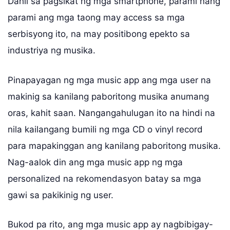
Dahil sa pagsikat ng mga smartphone, parami nang
parami ang mga taong may access sa mga
serbisyong ito, na may positibong epekto sa
industriya ng musika.
Pinapayagan ng mga music app ang mga user na
makinig sa kanilang paboritong musika anumang
oras, kahit saan. Nangangahulugan ito na hindi na
nila kailangang bumili ng mga CD o vinyl record
para mapakinggan ang kanilang paboritong musika.
Nag-aalok din ang mga music app ng mga
personalized na rekomendasyon batay sa mga
gawi sa pakikinig ng user.
Bukod pa rito, ang mga music app ay nagbibigay-