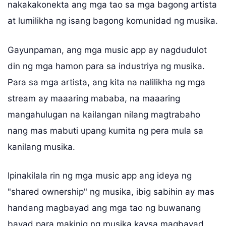
nakakakonekta ang mga tao sa mga bagong artista
at lumilikha ng isang bagong komunidad ng musika.
Gayunpaman, ang mga music app ay nagdudulot
din ng mga hamon para sa industriya ng musika.
Para sa mga artista, ang kita na nalilikha ng mga
stream ay maaaring mababa, na maaaring
mangahulugan na kailangan nilang magtrabaho
nang mas mabuti upang kumita ng pera mula sa
kanilang musika.
Ipinakilala rin ng mga music app ang ideya ng
"shared ownership" ng musika, ibig sabihin ay mas
handang magbayad ang mga tao ng buwanang
bayad para makinig ng musika kaysa magbayad