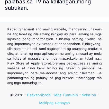
palabas sa TV na kailangan mong
subukan.
Kapag ginagamit ang aming website, mangyaring unawain
na ang lahat ng nilalamang ibinigay ay para lamang sa mga
layuning pang-impormasyon. Sinisikap naming tiyakin na
ang impormasyon ay tumpak at napapanahon. Binibigyang-
diin namin na hindi kami nagbebenta ng anumang produkto
dito, at lahat ng mga aplikasyon na aming sinusuri ay mula
sa ligtas at maaasahang mga mapagkukunan tulad ng...
Play Store
at
Apple Store
Libre ang pag-access sa aming
website at hindi kami hihingi ng bayad o personal na
impormasyon para ma-access ang aming nilalaman. Sa
pamamagitan ng patuloy na pag-browse, tinatanggap mo
ang mga tuntuning ito.
© 2026 -
Pagkapribado
-
Mga Tuntunin
-
Naka-on
-
Makipag-ugnayan