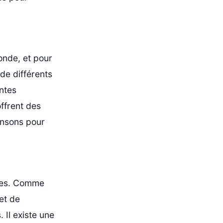
onde, et pour
 de différents
entes
offrent des
ansons pour
ales. Comme
et de
. Il existe une