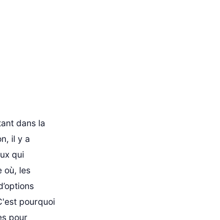
ant dans la
n, il y a
ux qui
 où, les
d’options
 C'est pourquoi
es pour