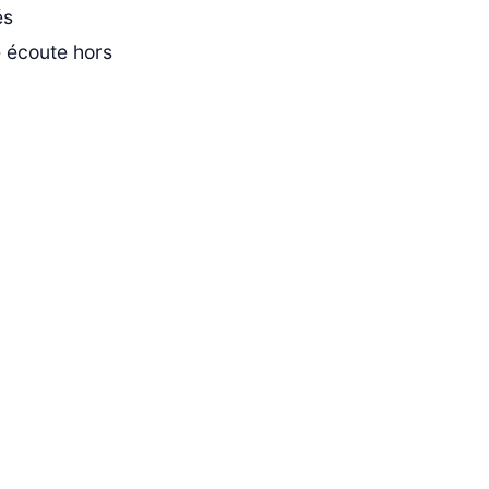
és
e écoute hors