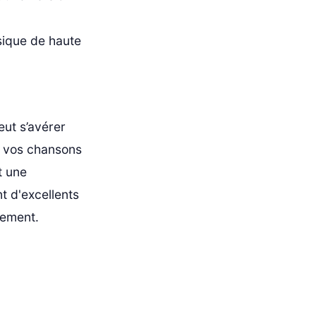
sique de haute
eut s’avérer
ue vos chansons
t une
t d'excellents
cement.