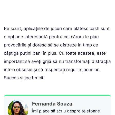
Pe scurt, aplicațiile de jocuri care plătesc cash sunt
o opțiune interesantă pentru cei cărora le plac
provocările și doresc să se distreze în timp ce
câștigă puțini bani în plus. Cu toate acestea, este
important să aveți grijă să nu transformați distracția
într-o obsesie și să respectați regulile jocurilor.
Succes și joc fericit!
Fernanda Souza
Îmi place să scriu despre telefoane