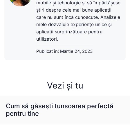
mobile și tehnologie și să împărtășesc
știri despre cele mai bune aplicații
care nu sunt încă cunoscute. Analizele
mele dezvăluie experiențe unice și
aplicații surprinzătoare pentru
utilizatori.
Publicat în:
Martie 24, 2023
Vezi și tu
Cum să găsești tunsoarea perfectă
pentru tine