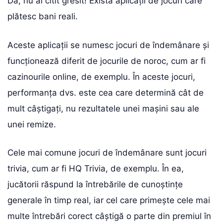
Da, nu ai citit gresit! Există aplicații de jocuri care
plătesc bani reali.
Aceste aplicații se numesc jocuri de îndemânare și
funcționează diferit de jocurile de noroc, cum ar fi
cazinourile online, de exemplu. În aceste jocuri,
performanța dvs. este cea care determină cât de
mult câștigați, nu rezultatele unei mașini sau ale
unei remize.
Cele mai comune jocuri de îndemânare sunt jocuri
trivia, cum ar fi HQ Trivia, de exemplu. În ea,
jucătorii răspund la întrebările de cunoștințe
generale în timp real, iar cel care primește cele mai
multe întrebări corect câștigă o parte din premiul în