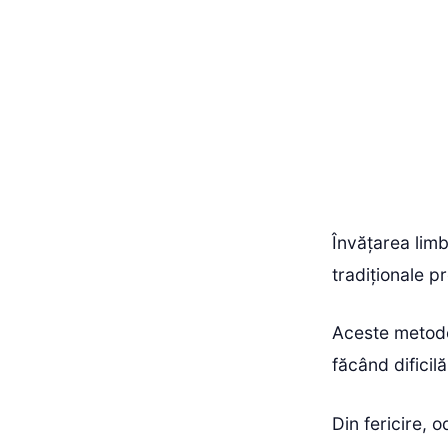
Învățarea lim
tradiționale p
Aceste metode
făcând dificil
Din fericire, 