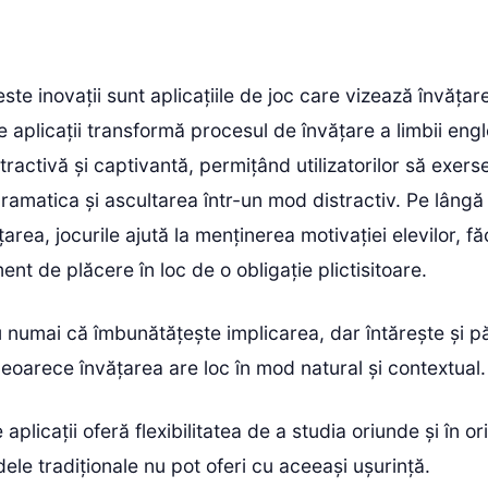
ste inovații sunt aplicațiile de joc care vizează învățare
e aplicații transformă procesul de învățare a limbii engl
tractivă și captivantă, permițând utilizatorilor să exers
ramatica și ascultarea într-un mod distractiv. Pe lângă
area, jocurile ajută la menținerea motivației elevilor, f
nt de plăcere în loc de o obligație plictisitoare.
 numai că îmbunătățește implicarea, dar întărește și p
 deoarece învățarea are loc în mod natural și contextual.
 aplicații oferă flexibilitatea de a studia oriunde și în 
le tradiționale nu pot oferi cu aceeași ușurință.