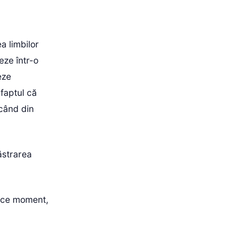
a limbilor
eze într-o
eze
 faptul că
ăcând din
ăstrarea
orice moment,