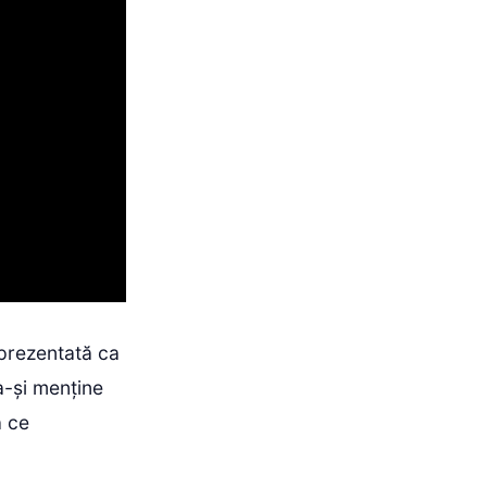
 prezentată ca
 a-și menține
ă ce