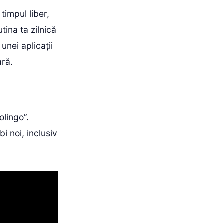
timpul liber,
utina ta zilnică
unei aplicații
ară.
olingo”.
i noi, inclusiv