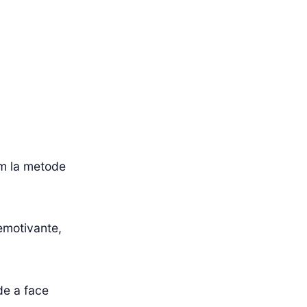
em la metode
emotivante,
de a face