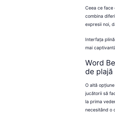
Ceea ce face c
combina diferi
expresii noi, d
Interfața plin
mai captivantă,
Word Bea
de plajă
O altă opțiun
jucătorii să f
la prima vede
necesitând o 