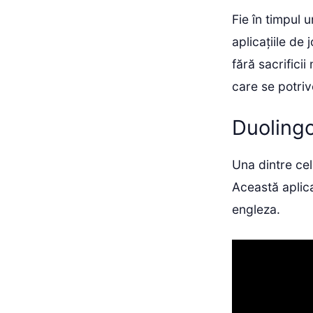
Fie în timpul 
aplicațiile de 
fără sacrifici
care se potriv
Duolingo
Una dintre cel
Această aplica
engleza.