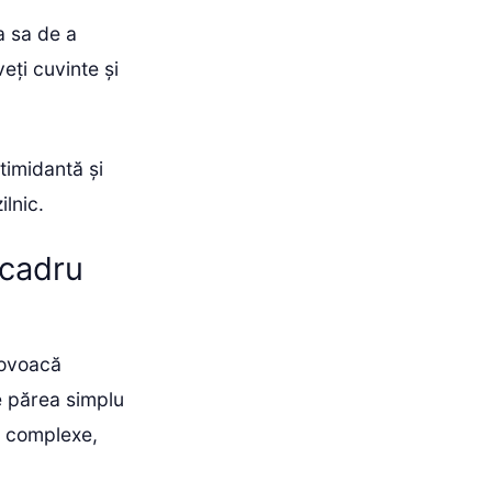
a sa de a
eți cuvinte și
ntimidantă și
ilnic.
 cadru
rovoacă
te părea simplu
i complexe,