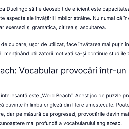
a Duolingo să fie deosebit de eficient este capacitate
te aspecte ale învățării limbilor străine. Nu numai că înv
ar exersezi și gramatica, citirea și ascultarea.
ă de culoare, ușor de utilizat, face învățarea mai puțin i
 menținând utilizatorii motivați să-și continue studiile z
ch: Vocabular provocări într-un
e interesantă este „Word Beach”. Acest joc de puzzle p
acă cuvinte în limba engleză din litere amestecate. Poa
re, dar pe măsură ce progresezi, provocările devin ma
cunoaștere mai profundă a vocabularului englezesc.