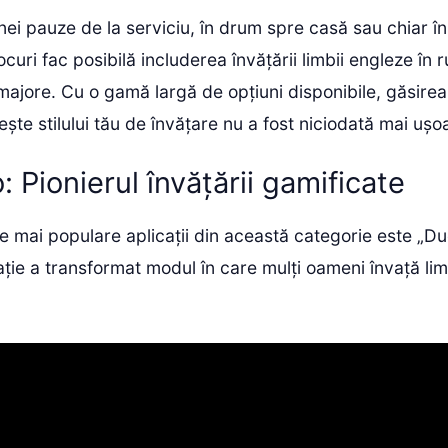
unei pauze de la serviciu, în drum spre casă sau chiar în 
jocuri fac posibilă includerea învățării limbii engleze în r
i majore. Cu o gamă largă de opțiuni disponibile, găsirea 
ește stilului tău de învățare nu a fost niciodată mai ușo
: Pionierul învățării gamificate
e mai populare aplicații din această categorie este „Du
ție a transformat modul în care mulți oameni învață limb