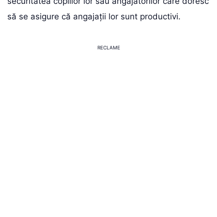
securitatea copiilor lor sau angajatorilor care doresc
să se asigure că angajații lor sunt productivi.
RECLAME