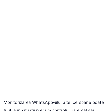
Monitorizarea WhatsApp-ului altei persoane poate
fi utilă în situații precum controlul parental sau