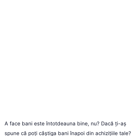
A face bani este întotdeauna bine, nu? Dacă ți-aș
spune că poți câștiga bani înapoi din achizițiile tale?