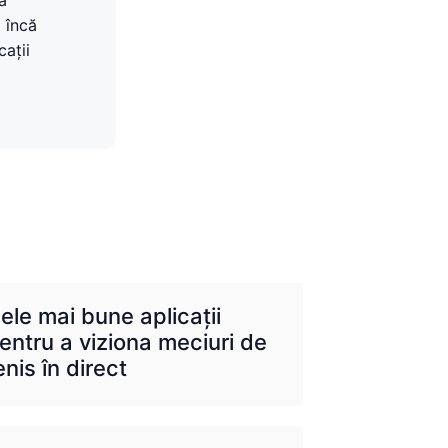
ă
 încă
cații
ele mai bune aplicații
entru a viziona meciuri de
enis în direct