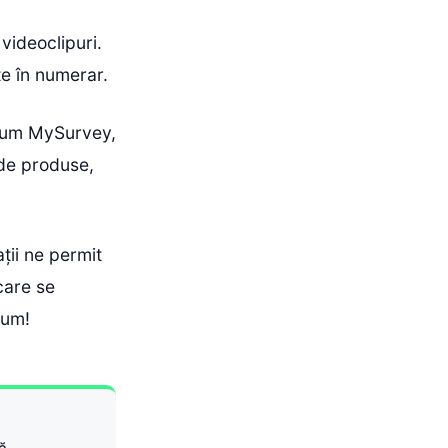
 videoclipuri.
e în numerar.
recum MySurvey,
 de produse,
ții ne permit
care se
cum!