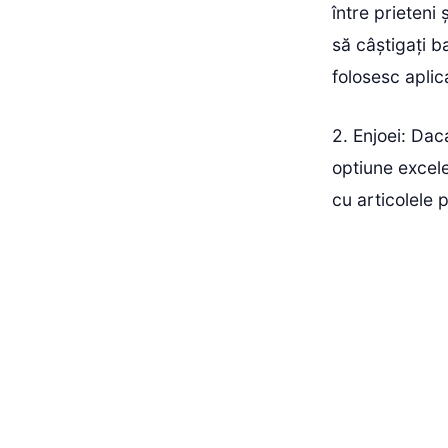
între prieteni 
să câștigați 
folosesc aplic
2. Enjoei: Daca
optiune excele
cu articolele p