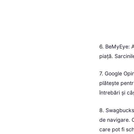
6. BeMyEye: A
piață. Sarcinil
7. Google Opi
plătește pentr
întrebări și câ
8. Swagbucks:
de navigare. 
care pot fi sc