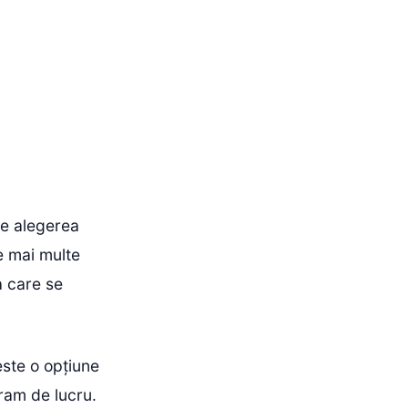
te alegerea
e mai multe
a care se
este o opțiune
gram de lucru.