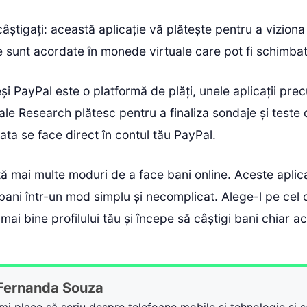
 câștigați: această aplicație vă plătește pentru a viziona
sunt acordate în monede virtuale care pot fi schimbat
și PayPal este o platformă de plăți, unele aplicații p
ale Research plătesc pentru a finaliza sondaje și teste
ata se face direct în contul tău PayPal.
tă mai multe moduri de a face bani online. Aceste aplica
ani într-un mod simplu și necomplicat. Alege-l pe cel 
 mai bine profilului tău și începe să câștigi bani chiar a
Fernanda Souza