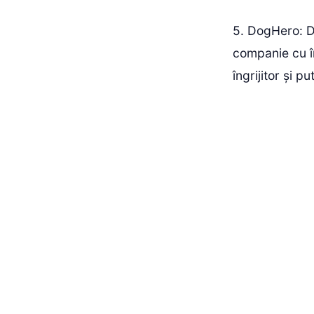
5. DogHero: D
companie cu în
îngrijitor și p