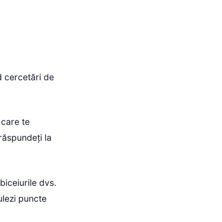
d cercetări de
 care te
răspundeți la
iceiurile dvs.
ulezi puncte