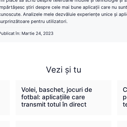
Îmi place să scriu despre telefoane mobile și tehnologie și s
împărtășesc știri despre cele mai bune aplicații care nu sunt
cunoscute. Analizele mele dezvăluie experiențe unice și apli
surprinzătoare pentru utilizatori.
Publicat în:
Martie 24, 2023
Vezi și tu
Volei, baschet, jocuri de
C
fotbal: aplicațiile care
p
transmit totul în direct
t