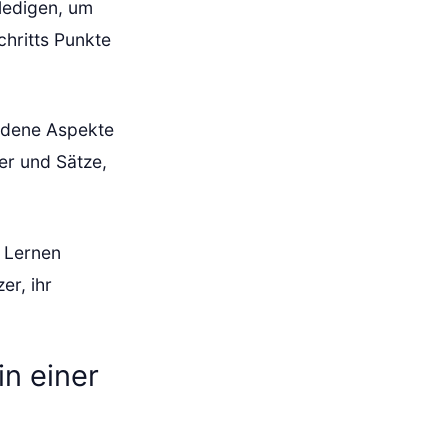
rledigen, um
chritts Punkte
iedene Aspekte
er und Sätze,
s Lernen
er, ihr
n einer