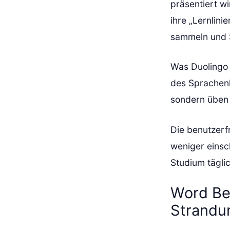
präsentiert w
ihre „Lernlini
sammeln und S
Was Duolingo 
des Sprachenl
sondern üben
Die benutzerf
weniger einsc
Studium täglic
Word Be
Strand