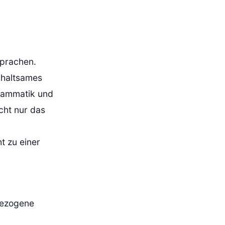
Sprachen.
rhaltsames
Grammatik und
cht nur das
t zu einer
bezogene