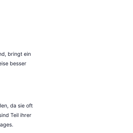
d, bringt ein
eise besser
en, da sie oft
nd Teil ihrer
mages.