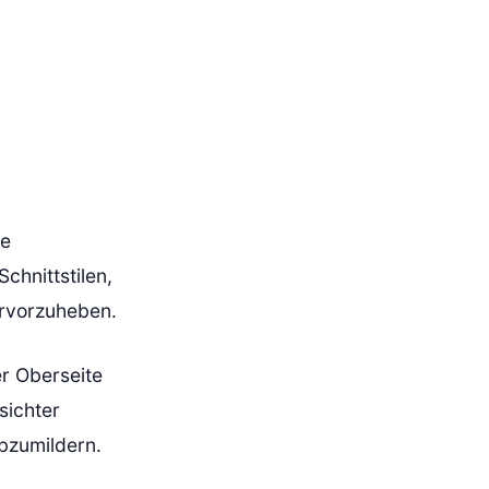
re
chnittstilen,
ervorzuheben.
r Oberseite
sichter
bzumildern.