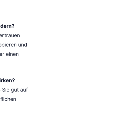
ndern?
ertrauen
robieren und
er einen
irken?
Sie gut auf
flichen