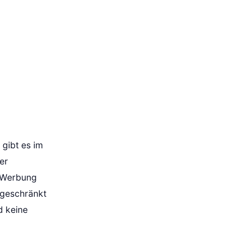
 gibt es im
er
n Werbung
ingeschränkt
d keine