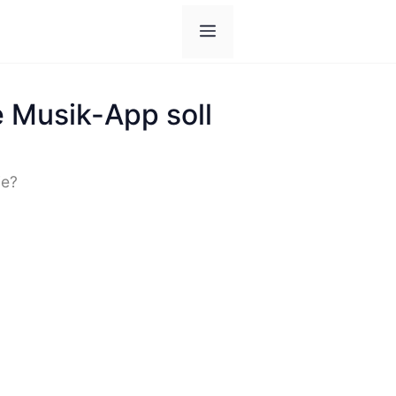
Menü
 Musik-App soll
ie?