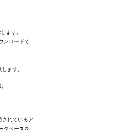
。
示します。
ダウンロードで
提供します。
S。
使用されているア
ータベースを