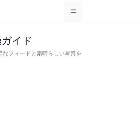
メ
ニ
究極ガイド
ュ
完璧なフィードと素晴らしい写真を
ー