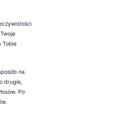
zeczywistości
 Twoje
a Tobie
 sposób na
o drugie,
włosów. Po
ie.