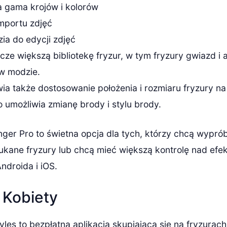
 gama krojów i kolorów
mportu zdjęć
ia do edycji zdjęć
cze większą bibliotekę fryzur, w tym fryzury gwiazd i 
w modzie.
ia także dostosowanie położenia i rozmiaru fryzury na 
 umożliwia zmianę brody i stylu brody.
nger Pro to świetna opcja dla tych, którzy chcą wypr
ukane fryzury lub chcą mieć większą kontrolę nad efe
ndroida i iOS.
 Kobiety
es to bezpłatna aplikacja skupiająca się na fryzurach 