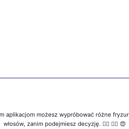
ym aplikacjom możesz wypróbować różne fryzury
włosów, zanim podejmiesz decyzję. 💇‍♀️ 💇‍♂️ 😍