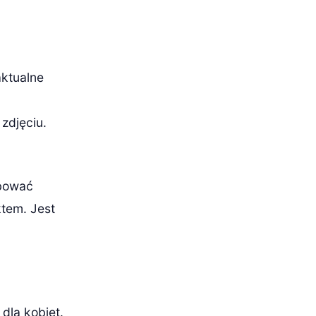
aktualne
zdjęciu.
óbować
ktem. Jest
dla kobiet.