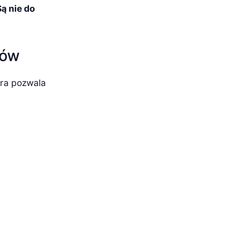
Są nie do
sów
óra pozwala