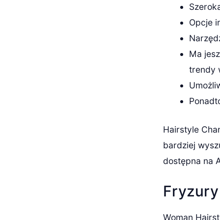
Szeroka
Opcje i
Narzędz
Ma jesz
trendy 
Umożliw
Ponadto
Hairstyle Cha
bardziej wysz
dostępna na A
Fryzury
Woman Hairstyl