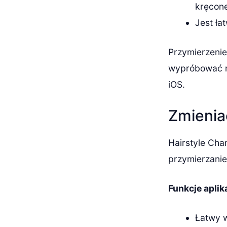
kręcone
Jest ła
Przymierzenie
wypróbować ró
iOS.
Zmienia
Hairstyle Chan
przymierzanie
Funkcje aplik
Łatwy w