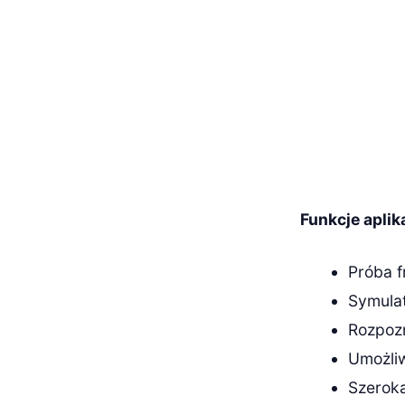
Funkcje aplika
Próba f
Symulat
Rozpoz
Umożliw
Szeroka